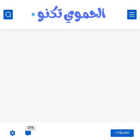
374
تطبيقات